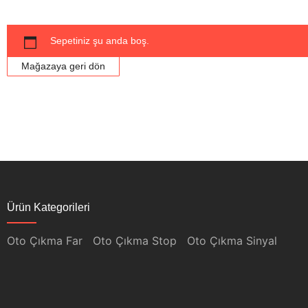
Sepetiniz şu anda boş.
Mağazaya geri dön
Ürün Kategorileri
Oto Çıkma Far
Oto Çıkma Stop
Oto Çıkma Sinyal