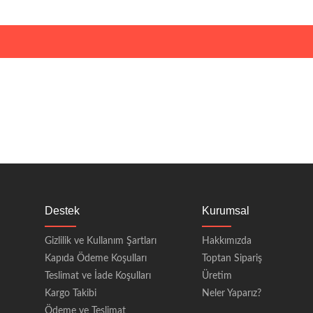
Destek
Kurumsal
Gizlilik ve Kullanım Şartları
Hakkımızda
Kapıda Ödeme Koşulları
Toptan Sipariş
Teslimat ve İade Koşulları
Üretim
Kargo Takibi
Neler Yaparız?
Ödeme ve Teslimat