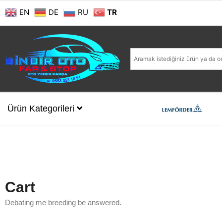
EN
DE
RU
TR
Ürün Kategorileri
Cart
Debating me breeding be answered.