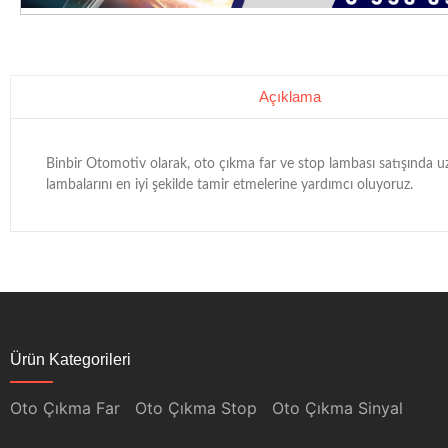
Açıklama
Binbir Otomotiv olarak, oto çıkma far ve stop lambası satışında uzm
lambalarını en iyi şekilde tamir etmelerine yardımcı oluyoruz.
Ürün Kategorileri
Oto Çıkma Far
Oto Çıkma Stop
Oto Çıkma Sinyal