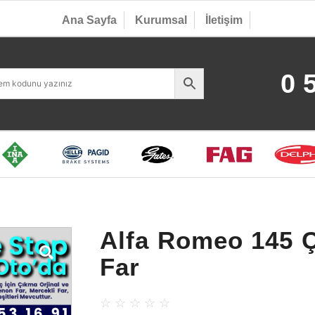
Ana Sayfa
Kurumsal
İletişim
0 
Alfa Romeo 145 
Far
☆
☆
☆
☆
☆