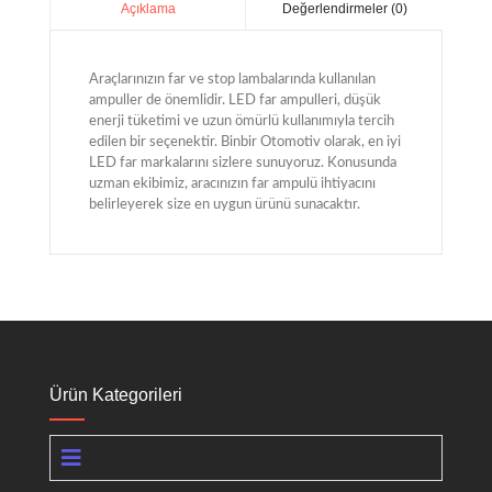
Değerlendirmeler (0)
Açıklama
Araçlarınızın far ve stop lambalarında kullanılan
ampuller de önemlidir. LED far ampulleri, düşük
enerji tüketimi ve uzun ömürlü kullanımıyla tercih
edilen bir seçenektir. Binbir Otomotiv olarak, en iyi
LED far markalarını sizlere sunuyoruz. Konusunda
uzman ekibimiz, aracınızın far ampulü ihtiyacını
belirleyerek size en uygun ürünü sunacaktır.
Ürün Kategorileri