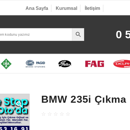
Ana Sayfa
Kurumsal
İletişim
0 
BMW 235i Çıkma 
☆
☆
☆
☆
☆