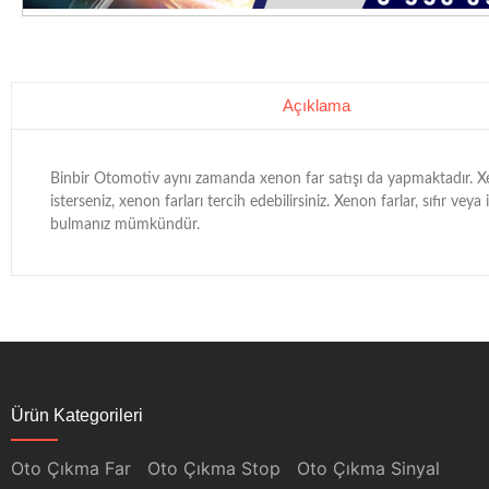
Açıklama
Binbir Otomotiv aynı zamanda xenon far satışı da yapmaktadır. Xeno
isterseniz, xenon farları tercih edebilirsiniz. Xenon farlar, sıfır vey
bulmanız mümkündür.
Ürün Kategorileri
Oto Çıkma Far
Oto Çıkma Stop
Oto Çıkma Sinyal