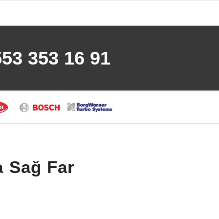
553 353 16 91
 Sağ Far