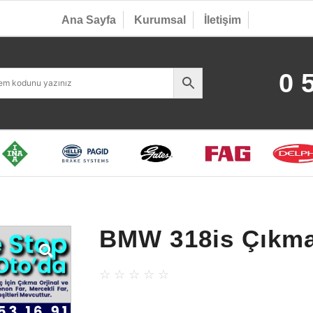
Ana Sayfa
Kurumsal
İletişim
0 
BMW 318is Çıkma
☆
☆
☆
☆
☆