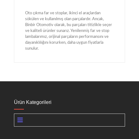
Oto çıkma far ve stoplar, ikinci el araçlardan
sökülen ve kullanılmış olan parçalardır. Ancak,
Binbir Otomotiv olarak, bu parçaları titizlikle seçer
ve kaliteli ürünler sunarız. Yenilenmiş far ve stop
lambalarımız, orijinal parçaların performansını ve
dayanıklılığını korurken, daha uygun fiyatlarla
sunulur.
Ürün Kategorileri