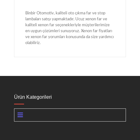
Binbir Otomotiv, kaliteli oto çıkma far ve stop
lambaları satışı yapmaktadır. Ucuz xenon far ve
kaliteli xenon far seçenekleriyle müşterilerimize
en uygun çözümleri sunuyoruz. Xenon far fiyatları
ve xenon far yorumları konusunda da size yardımcı
olabiliriz.
Ürün Kategorileri