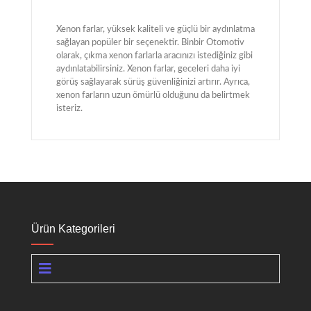
Xenon farlar, yüksek kaliteli ve güçlü bir aydınlatma
sağlayan popüler bir seçenektir. Binbir Otomotiv
olarak, çıkma xenon farlarla aracınızı istediğiniz gibi
aydınlatabilirsiniz. Xenon farlar, geceleri daha iyi
görüş sağlayarak sürüş güvenliğinizi artırır. Ayrıca,
xenon farların uzun ömürlü olduğunu da belirtmek
isteriz.
Ürün Kategorileri