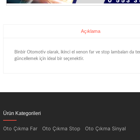
Açıklama
Binbir Otomotiv olarak, ikinci el xenon far ve stop lambaları da t
güncellemek için ideal bir seçenektir.
Ürün Kategorileri
Oto Çıkma Far
Oto Çıkma Stop
Oto Çıkma Sinyal