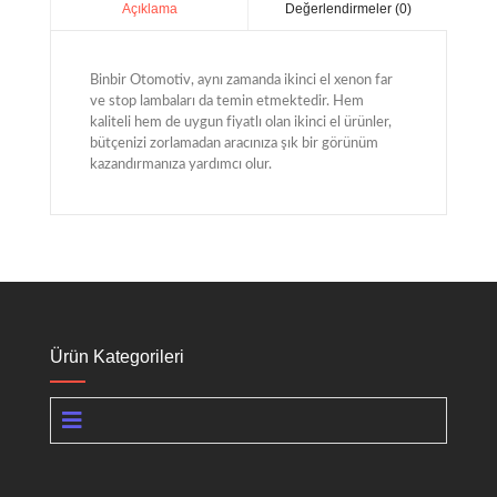
Değerlendirmeler (0)
Açıklama
Binbir Otomotiv, aynı zamanda ikinci el xenon far
ve stop lambaları da temin etmektedir. Hem
kaliteli hem de uygun fiyatlı olan ikinci el ürünler,
bütçenizi zorlamadan aracınıza şık bir görünüm
kazandırmanıza yardımcı olur.
Ürün Kategorileri