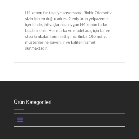
H4 xenon far tavsiye arıyorsanız, Binbir Otomotiv
sizin için en doğru adres. Geniş ürün yelpazemiz
içerisinde, ihtiyaçlarınıza uygun H4 xenon farları
bulabilirsiniz. Her marka ve model araç için far ve
stop lambaları temin ettiğimiz Binbir Otomotiv,
müşterilerine güvenilir ve kaliteli hizmet
sunmaktadır.
Ürün Kategorileri