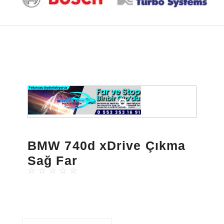
BMW 740d xDrive Çıkma
Sağ Far
☆
☆
☆
☆
☆