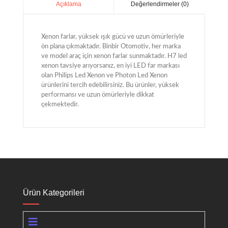
Değerlendirmeler (0)
Açıklama
Xenon farlar, yüksek ışık gücü ve uzun ömürleriyle
ön plana çıkmaktadır. Binbir Otomotiv, her marka
ve model araç için xenon farlar sunmaktadır. H7 led
xenon tavsiye arıyorsanız, en iyi LED far markası
olan Philips Led Xenon ve Photon Led Xenon
ürünlerini tercih edebilirsiniz. Bu ürünler, yüksek
performansı ve uzun ömürleriyle dikkat
çekmektedir.
Ürün Kategorileri