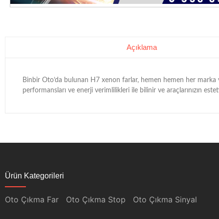
Açıklama
Binbir Oto’da bulunan H7 xenon farlar, hemen hemen her marka ve 
performansları ve enerji verimlilikleri ile bilinir ve araçlarınızın est
Ürün Kategorileri
Oto Çıkma Far
Oto Çıkma Stop
Oto Çıkma Sinyal