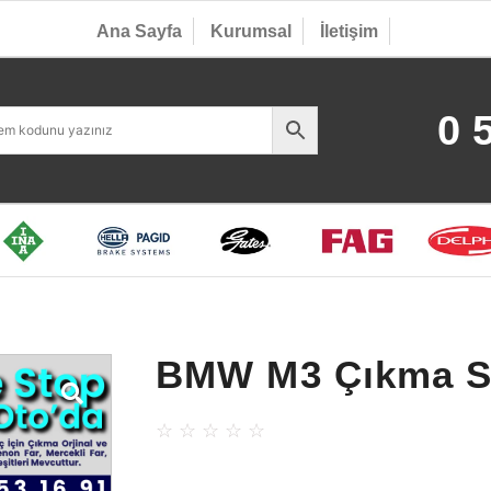
Ana Sayfa
Kurumsal
İletişim
0 
BMW M3 Çıkma S
☆
☆
☆
☆
☆