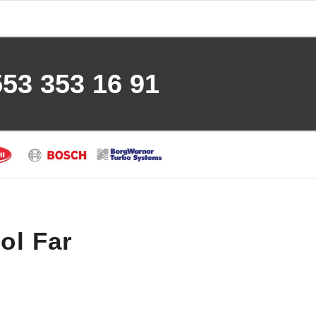
553 353 16 91
ol Far