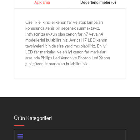
Değerlendirmeler (0)
Açıklama
Özellikle ikinci el xenon far ve stop lambaları
konusunda geniş bir seçenek sunmaktayız.
İhtiyacınıza uygun olan xenon far h7 veya h4
modellerini bulabilirsiniz. Ayrıca H7 LED xenon
tavsiyeleri için de size yardımcı olabiliriz. En iyi
LED far markaları ve en iyi xenon far markaları
arasında Philips Led Xenon ve Photon Led Xenon
gibi güvenilir markaları bulabilirsiniz.
Ürün Kategorileri