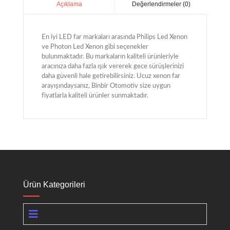
Değerlendirmeler (0)
Açıklama
En iyi LED far markaları arasında Philips Led Xenon
ve Photon Led Xenon gibi seçenekler
bulunmaktadır. Bu markaların kaliteli ürünleriyle
aracınıza daha fazla ışık vererek gece sürüşlerinizi
daha güvenli hale getirebilirsiniz. Ucuz xenon far
arayışındaysanız, Binbir Otomotiv size uygun
fiyatlarla kaliteli ürünler sunmaktadır.
Ürün Kategorileri