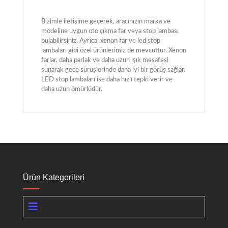
Bizimle iletişime geçerek, aracınızın marka ve
modeline uygun oto çıkma far veya stop lambası
bulabilirsiniz. Ayrıca, xenon far ve led stop
lambaları gibi özel ürünlerimiz de mevcuttur. Xenon
farlar, daha parlak ve daha uzun ışık mesafesi
sunarak gece sürüşlerinde daha iyi bir görüş sağlar.
LED stop lambaları ise daha hızlı tepki verir ve
daha uzun ömürlüdür.
Ürün Kategorileri