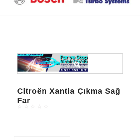
Citroën Xantia Çıkma Sağ
Far
☆
☆
☆
☆
☆