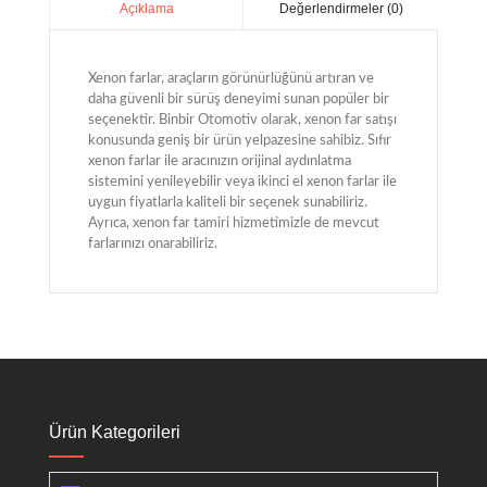
Değerlendirmeler (0)
Açıklama
Xenon farlar, araçların görünürlüğünü artıran ve
daha güvenli bir sürüş deneyimi sunan popüler bir
seçenektir. Binbir Otomotiv olarak, xenon far satışı
konusunda geniş bir ürün yelpazesine sahibiz. Sıfır
xenon farlar ile aracınızın orijinal aydınlatma
sistemini yenileyebilir veya ikinci el xenon farlar ile
uygun fiyatlarla kaliteli bir seçenek sunabiliriz.
Ayrıca, xenon far tamiri hizmetimizle de mevcut
farlarınızı onarabiliriz.
Ürün Kategorileri