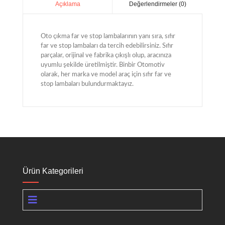
Değerlendirmeler (0)
Açıklama
Oto çıkma far ve stop lambalarının yanı sıra, sıfır
far ve stop lambaları da tercih edebilirsiniz. Sıfır
parçalar, orijinal ve fabrika çıkışlı olup, aracınıza
uyumlu şekilde üretilmiştir. Binbir Otomotiv
olarak, her marka ve model araç için sıfır far ve
stop lambaları bulundurmaktayız.
Ürün Kategorileri