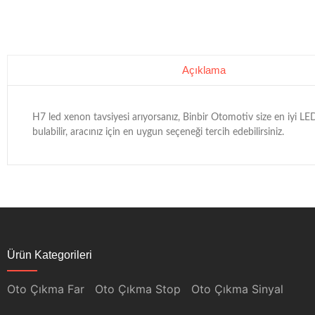
Açıklama
H7 led xenon tavsiyesi arıyorsanız, Binbir Otomotiv size en iyi LE
bulabilir, aracınız için en uygun seçeneği tercih edebilirsiniz.
Ürün Kategorileri
Oto Çıkma Far
Oto Çıkma Stop
Oto Çıkma Sinyal