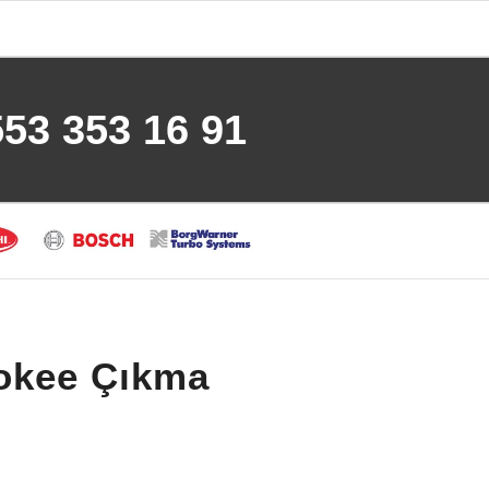
553 353 16 91
okee Çıkma