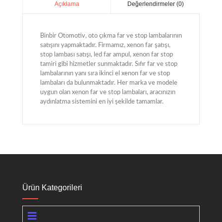
Değerlendirmeler (0)
Açıklama
Binbir Otomotiv, oto çıkma far ve stop lambalarının
satışını yapmaktadır. Firmamız, xenon far şatışı,
stop lambası satışı, led far ampul, xenon far stop
tamiri gibi hizmetler sunmaktadır. Sıfır far ve stop
lambalarının yanı sıra ikinci el xenon far ve stop
lambaları da bulunmaktadır. Her marka ve modele
uygun olan xenon far ve stop lambaları, aracınızın
aydınlatma sistemini en iyi şekilde tamamlar.
Ürün Kategorileri