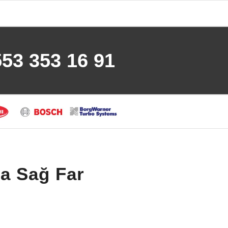
553 353 16 91
a Sağ Far