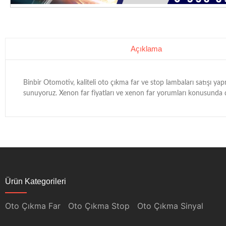
Açıklama
Binbir Otomotiv, kaliteli oto çıkma far ve stop lambaları satışı ya
sunuyoruz. Xenon far fiyatları ve xenon far yorumları konusunda da 
Ürün Kategorileri
Oto Çıkma Far
Oto Çıkma Stop
Oto Çıkma Sinyal