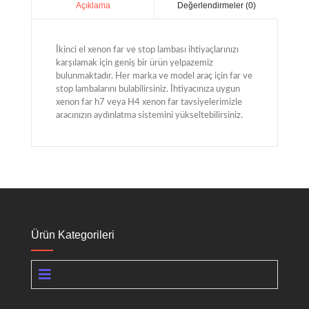
Değerlendirmeler (0)
Açıklama
İkinci el xenon far ve stop lambası ihtiyaçlarınızı
karşılamak için geniş bir ürün yelpazemiz
bulunmaktadır. Her marka ve model araç için far ve
stop lambalarını bulabilirsiniz. İhtiyacınıza uygun
xenon far h7 veya H4 xenon far tavsiyelerimizle
aracınızın aydınlatma sistemini yükseltebilirsiniz.
Ürün Kategorileri