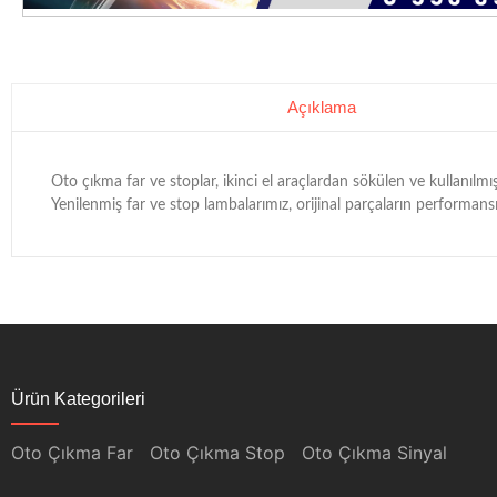
Açıklama
Oto çıkma far ve stoplar, ikinci el araçlardan sökülen ve kullanılmış
Yenilenmiş far ve stop lambalarımız, orijinal parçaların performansı
Ürün Kategorileri
Oto Çıkma Far
Oto Çıkma Stop
Oto Çıkma Sinyal