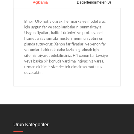
Değerlendirmeler (0)
Açıklama
Binbir Otomotiv olarak, her marka ve model araç
için uygun far ve stop lambalarını sunmaktayız.
Uygun fiyatları, kaliteli ürünleri ve profesyonel
hizmet anlayışımızla müşteri memnuniyetini ön
planda tutuyoruz. Xenon far fiyatları ve xenon far
yorumları hakkında daha fazla bilgi almak için
sitemizi ziyaret edebilirsiniz. H4 xenon far tavsiye
veya başka bir konuda yardıma ihtiyacınız varsa,
uzman ekibimiz size destek olmaktan mutluluk
duyacaktır.
Ürün Kategorileri