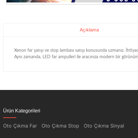
Açıklama
Xenon far şatışı ve stop lambası satışı konusunda uzmanız. İhtiyac
Aynı zamanda, LED far ampulleri ile aracınıza modern bir görünüm 
Ürün Kategorileri
Oto Çıkma Far
Oto Çıkma Stop
Oto Çıkma Sinyal