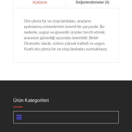
Değerlendirmeler (0)
Açıklama
Oto çıkma far ve stop lambaları, araçların
aydınlatma sistemlerinin önemli bir parçasıdır. Bu
nedenle, uygun ve güvenilir ürünler tercih etmek
aracınızın güvenliği açısından önemlidir. Binbir
Otomotiv olarak, sizlere yüksek kaliteli ve uygun
fiyatlı oto çıkma far ve stop lambaları sunmaktayız.
Ürün Kategorileri