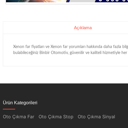
Açıklama
Xenon far fiyatları ve Xenon far yorumları hakkında daha fazla bilgi
bulabileceğiniz Binbir Otomotiv, güvenilir ve kaliteli hizmetiyle he
Ürün Kategorileri
Oto Çıkma Far
Oto Çıkma Stop
Oto Çıkma Sinyal