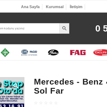
Ana Sayfa
Kurumsal
İletişim
0 
Mercedes - Benz
Sol Far
☆
☆
☆
☆
☆