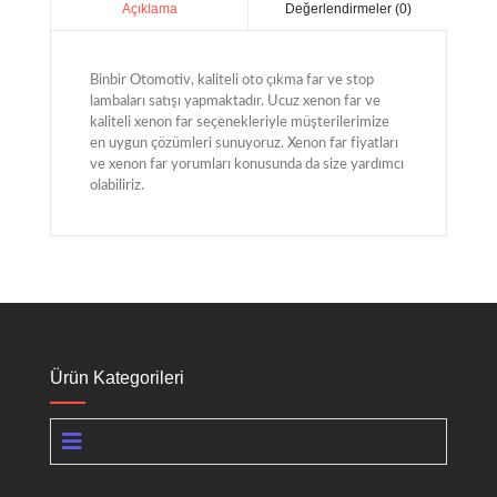
Değerlendirmeler (0)
Açıklama
Binbir Otomotiv, kaliteli oto çıkma far ve stop
lambaları satışı yapmaktadır. Ucuz xenon far ve
kaliteli xenon far seçenekleriyle müşterilerimize
en uygun çözümleri sunuyoruz. Xenon far fiyatları
ve xenon far yorumları konusunda da size yardımcı
olabiliriz.
Ürün Kategorileri