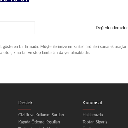
Değerlendirmeler
 gösteren bir firmadır. Müşterilerimize en kaliteli ürünleri sunarak araçla
a oto çıkma far ve stop lambaları da yer almaktadır.
Destek
Kurumsal
Gizlilik ve Kullanım Şartları
Hakkımızda
Kapıda Ödeme Koşulları
Toptan Sipariş