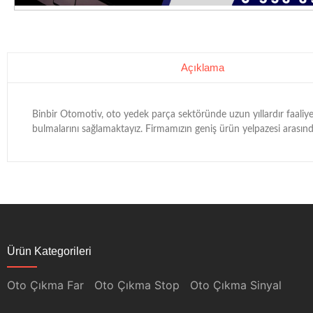
Açıklama
Binbir Otomotiv, oto yedek parça sektöründe uzun yıllardır faaliyet
bulmalarını sağlamaktayız. Firmamızın geniş ürün yelpazesi arasınd
Ürün Kategorileri
Oto Çıkma Far
Oto Çıkma Stop
Oto Çıkma Sinyal