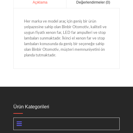
Değerlendirmeler (0)
Açıklama
Her marka ve model araç için geniş bir ürün
yelpazesine sahip olan Binbir Otomotiv, kaliteli ve
uygun fiyatlı xenon far, LED far ampulleri ve stop
lambaları sunmaktadır. İkinci el xenon far ve stop
lambaları konusunda da geniş bir seçeneğe sahip
olan Binbir Otomotiv, müşteri memnuniyetini ön
planda tutmaktadır.
Ürün Kategorileri