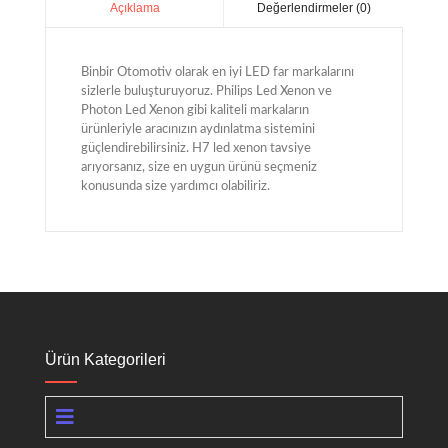
Değerlendirmeler (0)
Açıklama
Binbir Otomotiv olarak en iyi LED far markalarını
sizlerle buluşturuyoruz. Philips Led Xenon ve
Photon Led Xenon gibi kaliteli markaların
ürünleriyle aracınızın aydınlatma sistemini
güçlendirebilirsiniz. H7 led xenon tavsiye
arıyorsanız, size en uygun ürünü seçmeniz
konusunda size yardımcı olabiliriz.
Ürün Kategorileri