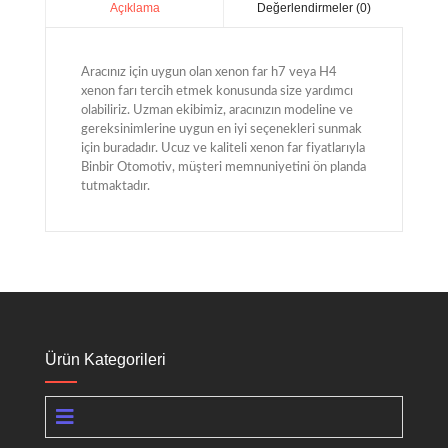
Değerlendirmeler (0)
Açıklama
Aracınız için uygun olan xenon far h7 veya H4
xenon farı tercih etmek konusunda size yardımcı
olabiliriz. Uzman ekibimiz, aracınızın modeline ve
gereksinimlerine uygun en iyi seçenekleri sunmak
için buradadır. Ucuz ve kaliteli xenon far fiyatlarıyla
Binbir Otomotiv, müşteri memnuniyetini ön planda
tutmaktadır.
Ürün Kategorileri