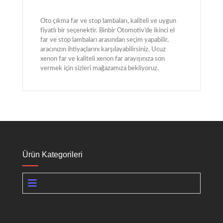
Oto çıkma far ve stop lambaları, kaliteli ve uygun
fiyatlı bir seçenektir. Binbir Otomotiv’de ikinci el
far ve stop lambaları arasından seçim yapabilir,
aracınızın ihtiyaçlarını karşılayabilirsiniz. Ucuz
xenon far ve kaliteli xenon far arayışınıza son
vermek için sizleri mağazamıza bekliyoruz.
Ürün Kategorileri