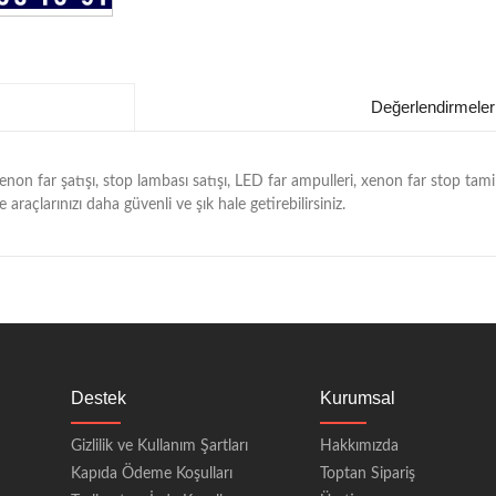
Değerlendirmeler
on far şatışı, stop lambası satışı, LED far ampulleri, xenon far stop tamir
araçlarınızı daha güvenli ve şık hale getirebilirsiniz.
Destek
Kurumsal
Gizlilik ve Kullanım Şartları
Hakkımızda
Kapıda Ödeme Koşulları
Toptan Sipariş