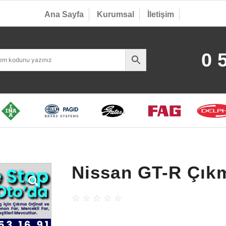
Ana Sayfa
Kurumsal
İletişim
0 
Nissan GT-R Çık
☆
☆
☆
☆
☆