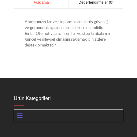
Değerlendirmeler (0)
Açıklama
Araçlarınızın far ve stop lambaları, sürüş güvenliği
ve görünürlük açısından son derece önemlidir.
Binbir Otomotiv, aracınızın far ve stop lambalarının
güncel ve işlevsel olmasını sağlamak için sizlere
destek olmaktadır.
Ürün Kategorileri