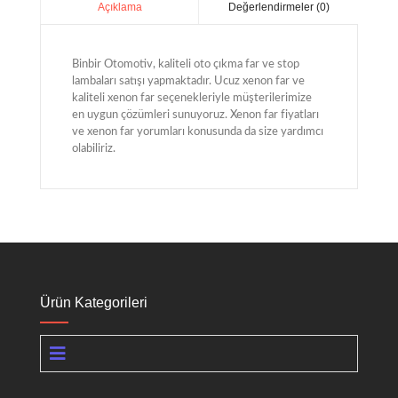
Değerlendirmeler (0)
Açıklama
Binbir Otomotiv, kaliteli oto çıkma far ve stop
lambaları satışı yapmaktadır. Ucuz xenon far ve
kaliteli xenon far seçenekleriyle müşterilerimize
en uygun çözümleri sunuyoruz. Xenon far fiyatları
ve xenon far yorumları konusunda da size yardımcı
olabiliriz.
Ürün Kategorileri