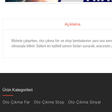
Açıklama
Bizimle çalışırken, oto çıkma far ve stop lambalarının yanı sıra 
olmasıyla bilinir. Sizlere en kaliteli xenon farları sunarak, aracını
Ürün Kategorileri
Oto Çıkma Far
Oto Çıkma Stop
Oto Çıkma Sinyal