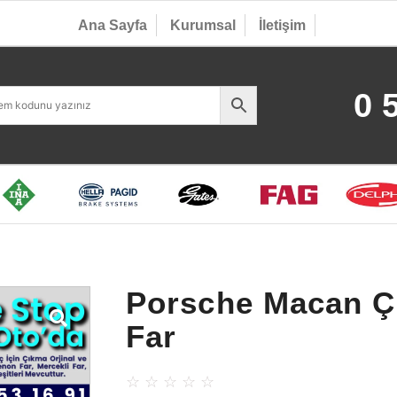
Ana Sayfa
Kurumsal
İletişim
0 
Porsche Macan Ç
Far
☆
☆
☆
☆
☆