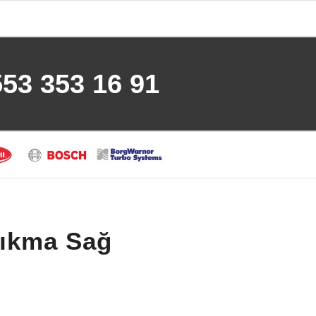
553 353 16 91
ıkma Sağ