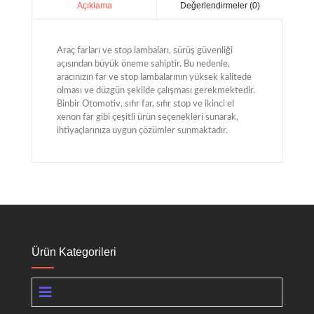
Değerlendirmeler (0)
Açıklama
Araç farları ve stop lambaları, sürüş güvenliği
açısından büyük öneme sahiptir. Bu nedenle,
aracınızın far ve stop lambalarının yüksek kalitede
olması ve düzgün şekilde çalışması gerekmektedir.
Binbir Otomotiv, sıfır far, sıfır stop ve ikinci el
xenon far gibi çeşitli ürün seçenekleri sunarak,
ihtiyaçlarınıza uygun çözümler sunmaktadır.
Ürün Kategorileri