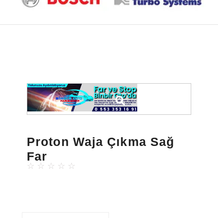
Proton Waja Çıkma Sağ
Far
☆
☆
☆
☆
☆