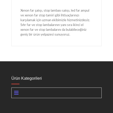
Xenon far şatışı, stop lambası satışı, led far ampul
ve xenon far stop tamiri gibi ihtiyaçlarınızı
karşılamak için uzman ekibimizle hizmetinizdeyiz.
Sıfır far ve stop lambalarının yanı sıra ikinci el
xenon far ve stop lambalarını da bulabileceğiniz
geniş bir ürün yelpazesi sunuyoruz.
Ürün Kategorileri