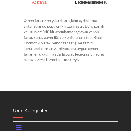
Değerlendirmeler (0)
Açıklama
Xenon farlar, son yıllarda araçların aydınlatma
sistemlerinde popülerlik kazanmıştır. Daha parlak
ve uzun ömürlü bir aydınlatma sağlayan xenon
farlar, sürüş güvenliği ve konforunu artırır. Binbir
Otomotiv olarak, xenon far satışı ve tamiri
konusunda uzmanız. İhtiyacınıza uygun xenon
farları en uygun fiyatlarla bulabileceğiniz bir adres
olarak sizlere hizmet vermekteyiz.
Ürün Kategorileri