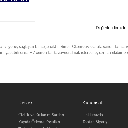
Değerlendirmeler
ha iyi görüş sağlayan bir seçenektir. Binbir Otomotiv olarak, xenon far sa
çimi yapabilirsiniz. H7 xenon far tavsiyesi almak isterseniz, uzman ekibimiz s
Destek
Kurumsal
Gizlilik ve Kullanım Şartları
Hakkımızda
Kapıda Ödeme Koşulları
Toptan Sipariş