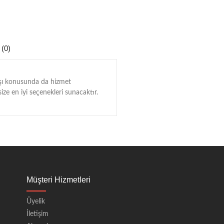
 (0)
tışı konusunda da hizmet
ize en iyi seçenekleri sunacaktır.
Müşteri Hizmetleri
Üyelik
İletişim