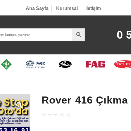
Ana Sayfa
Kurumsal
İletişim
0 
Rover 416 Çıkma 
☆
☆
☆
☆
☆