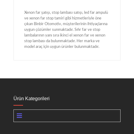
Xenon far şatışı, stop lambası satışı, led far ampulü
ve xenon far stop tamiri gibi hizmetleriyle öne
çıkan Binbir Otomotiv, müşterilerinin ihtiyaçlarına
uygun çözümler sunmaktadır. Sıfır far ve stop
lambalarının yanı sıra ikinci el xenon far ve xenon
stop lambası da bulunmaktadır. Her marka ve
model araç için uygun ürünler bulunmaktadır.
Ürün Kategorileri