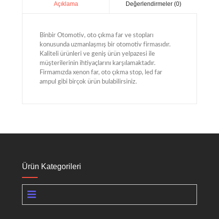
Değerlendirmeler (0)
Açıklama
Binbir Otomotiv, oto çıkma far ve stopları
konusunda uzmanlaşmış bir otomotiv firmasıdır.
Kaliteli ürünleri ve geniş ürün yelpazesi ile
müşterilerinin ihtiyaçlarını karşılamaktadır.
Firmamızda xenon far, oto çıkma stop, led far
ampul gibi birçok ürün bulabilirsiniz.
Ürün Kategorileri