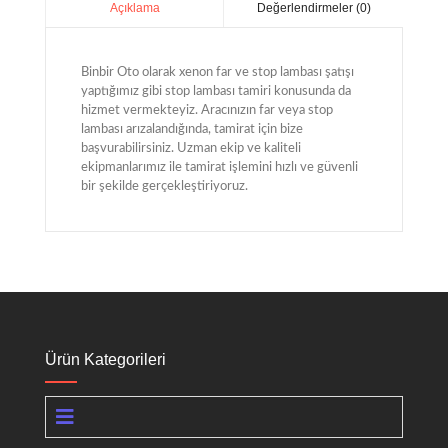
Değerlendirmeler (0)
Açıklama
Binbir Oto olarak xenon far ve stop lambası şatışı
yaptığımız gibi stop lambası tamiri konusunda da
hizmet vermekteyiz. Aracınızın far veya stop
lambası arızalandığında, tamirat için bize
başvurabilirsiniz. Uzman ekip ve kaliteli
ekipmanlarımız ile tamirat işlemini hızlı ve güvenli
bir şekilde gerçekleştiriyoruz.
Ürün Kategorileri