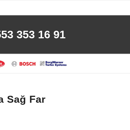
553 353 16 91
a Sağ Far