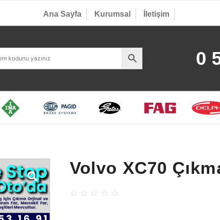
Ana Sayfa
Kurumsal
İletişim
0 
Volvo XC70 Çıkm
☆
☆
☆
☆
☆